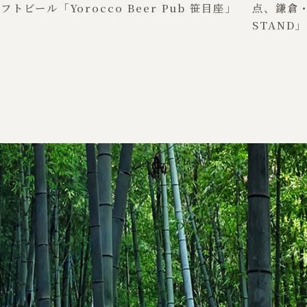
フトビール「Yorocco Beer Pub 笹目座」
点、鎌倉・
STAND」