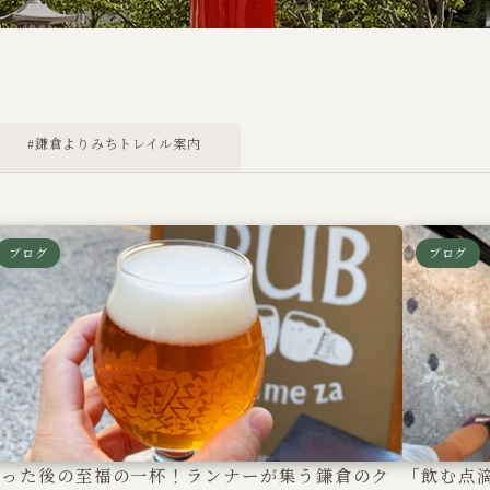
#鎌倉よりみちトレイル案内
ブログ
ブログ
走った後の至福の一杯！ランナーが集う鎌倉のク
「飲む点