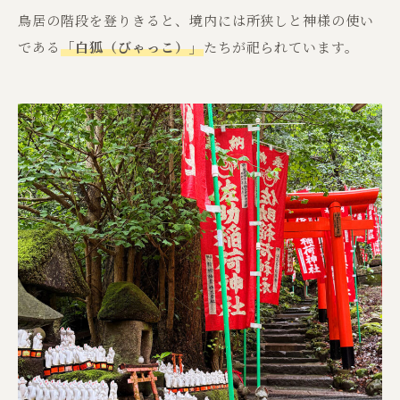
鳥居の階段を登りきると、境内には所狭しと神様の使い
である
「白狐（びゃっこ）」
たちが祀られています。