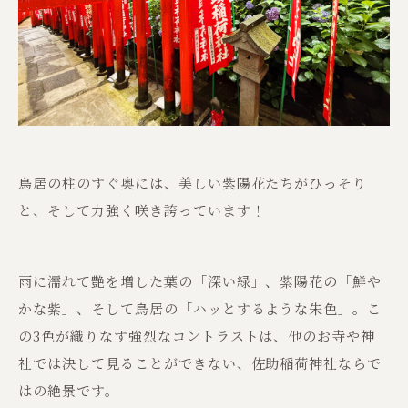
鳥居の柱のすぐ奥には、美しい紫陽花たちがひっそり
と、そして力強く咲き誇っています！
雨に濡れて艶を増した葉の「深い緑」、紫陽花の「鮮や
かな紫」、そして鳥居の「ハッとするような朱色」。こ
の3色が織りなす強烈なコントラストは、他のお寺や神
社では決して見ることができない、佐助稲荷神社ならで
はの絶景です。