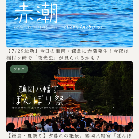
【7/29最新】今日の湘南・鎌倉に赤潮発生！今夜は
稲村ヶ崎で「夜光虫」が見られるかも？
ブログ
【鎌倉・夏祭り】夕暮れの絶景。鶴岡八幡宮「ぼんぼ