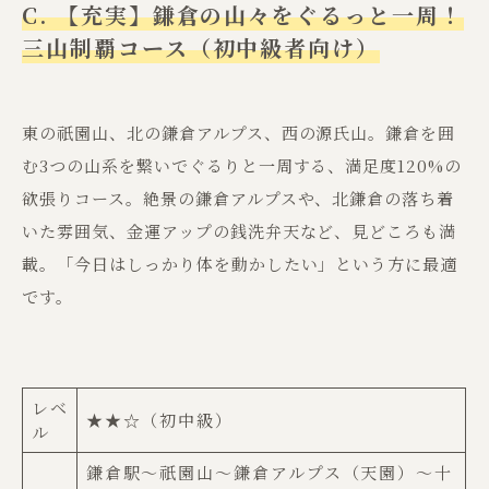
C. 【充実】鎌倉の山々をぐるっと一周！
三山制覇コース（初中級者向け）
東の祇園山、北の鎌倉アルプス、西の源氏山。鎌倉を囲
む3つの山系を繋いでぐるりと一周する、満足度120%の
欲張りコース。絶景の鎌倉アルプスや、北鎌倉の落ち着
いた雰囲気、金運アップの銭洗弁天など、見どころも満
載。「今日はしっかり体を動かしたい」という方に最適
です。
レベ
★★☆（初中級）
ル
鎌倉駅〜祇園山〜鎌倉アルプス（天園）〜十