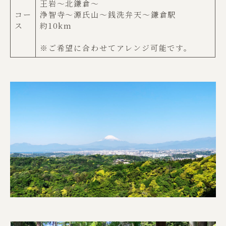
王岩〜北鎌倉〜
コー
浄智寺〜源氏山〜銭洗弁天〜鎌倉駅
ス
約10km
※ご希望に合わせてアレンジ可能です。