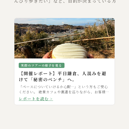
んびり歩きたい」など、目的が決まっている方
実際のツアーの様子を見る
【開催レポート】平日鎌倉、人混みを避
けて「秘密のベンチ」へ。
「ペースについていけるか心配…」という方もご安心
ください。 絶景カフェや裏道を巡りながら、お客様だ
けのペースで楽しんだ実際のツアーの様子をご紹介し
レポートを読む >
ます。