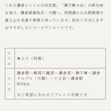
これぞ鎌倉トレイルの決定版。「獅子舞の谷」の原生林
を抜け、鎌倉最高地点・天園へ。尾根道からは相模湾や
富士山を見渡す絶景が待っています。初めての方にまず
おすすめしたいゴールデンルートです。
レ
ベ
★☆☆（初級）
ル
鎌倉駅〜鶴岡八幡宮〜鎌倉宮〜獅子舞〜鎌倉
コ
アルプス（天園）〜十王岩〜鎌倉駅
ー
約8km
ス
※ご希望に合わせてアレンジ可能です。