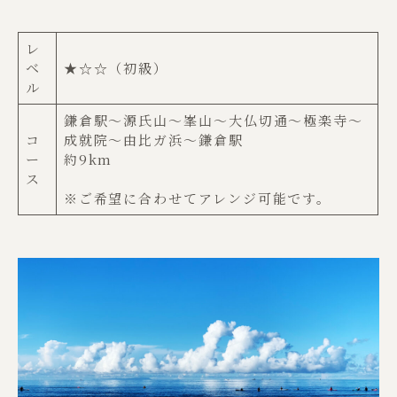
レ
ベ
★☆☆（初級）
ル
鎌倉駅〜源氏山〜峯山〜大仏切通〜極楽寺〜
コ
成就院〜由比ガ浜〜鎌倉駅
ー
約9km
ス
※ご希望に合わせてアレンジ可能です。