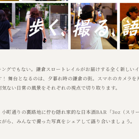
キングでもない。鎌倉スロートレイルがお届けする全く新しい
す！ 舞台となるのは、夕暮れ時の鎌倉の街。スマホのカメラを
何気ない日常の風景をそれぞれの視点で切り取ります。
小町通りの裏路地に佇む隠れ家的な日本酒BAR「3oz（スリ
ながら、みんなで撮った写真をシェアして語り合いましょう。