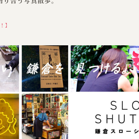
語り合う写真散歩。
！
】