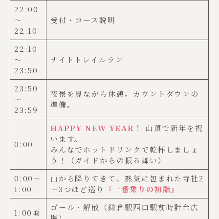
22:00
～
受付・コース説明
22:10
22:10
～
ナイトトレイルラン
23:50
23:50
夜景を見ながら休憩。カウントダウンの
～
準備。
23:59
HAPPY NEW YEAR！
山頂で新年を祝
います。
0:00
みんなでホットドリンクで乾杯しましょ
う！（ガイドからの振る舞い）
0:00～
山から降りてきて、熱気に包まれた寺社2
1:00
～3つほど巡り
『一番乗りの初詣』
ゴール・解散（鎌倉駅西口駅前時計台広
1:00頃
場）