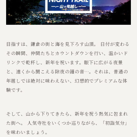
目指すは、鎌倉の街と海を見下ろす山頂。 日付が変わる
その瞬間、仲間たちとカウントダウンを行い、温かいド
リンクで乾杯し、新年を祝います。眼下に広がる夜景
と、遠くから聞こえる除夜の鐘の音…。それは、普通の
年越しでは絶対に味わえない、幻想的でプレミアムな体
験です。
そして、山から下りてきたら、新年を祝う熱気に包まれ
た街へ。 人気寺社をいくつか巡りながら、「初詣気分」
を味わいましょう。