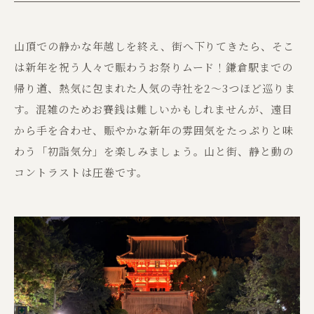
山頂での静かな年越しを終え、街へ下りてきたら、そこ
は新年を祝う人々で賑わうお祭りムード！鎌倉駅までの
帰り道、熱気に包まれた人気の寺社を2～3つほど巡りま
す。混雑のためお賽銭は難しいかもしれませんが、遠目
から手を合わせ、賑やかな新年の雰囲気をたっぷりと味
わう「初詣気分」を楽しみましょう。山と街、静と動の
コントラストは圧巻です。