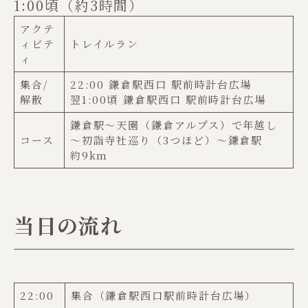
1:00頃（約3時間）
アクテ
ィビテ
トレイルラン
ィ
集合/
22:00 鎌倉駅西口 駅前時計台広場
解散
翌1:00頃 鎌倉駅西口 駅前時計台広場
鎌倉駅～天園（鎌倉アルプス）で年越し
コース
～初詣寺社巡り（3つほど）～鎌倉駅
約9km
当日の流れ
22:00
集合（鎌倉駅西口駅前時計台広場）