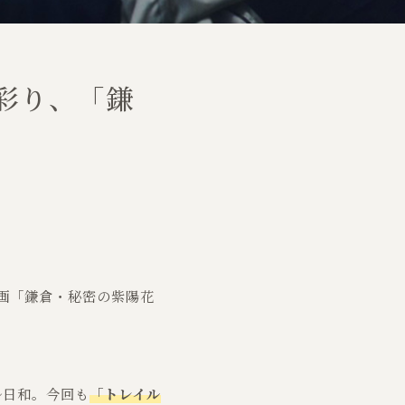
彩り、「鎌
企画「鎌倉・秘密の紫陽花
ル日和。今回も
「トレイル